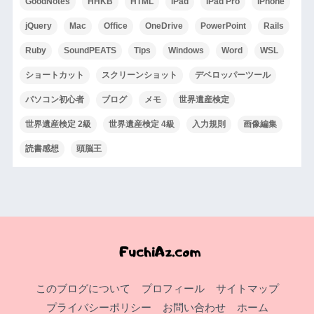
GoodNotes
HHKB
HTML
iPad
iPad Pro
iPhone
jQuery
Mac
Office
OneDrive
PowerPoint
Rails
Ruby
SoundPEATS
Tips
Windows
Word
WSL
ショートカット
スクリーンショット
デベロッパーツール
パソコン初心者
ブログ
メモ
世界遺産検定
世界遺産検定 2級
世界遺産検定 4級
入力規則
画像編集
読書感想
頭脳王
このブログについて
プロフィール
サイトマップ
プライバシーポリシー
お問い合わせ
ホーム