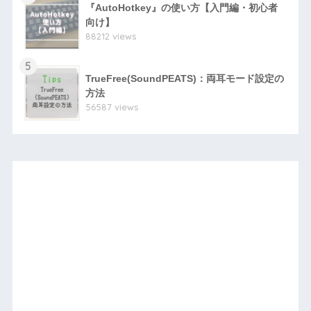
『AutoHotkey』の使い方【入門編・初心者
向け】
88212 views
5
TrueFree(SoundPEATS)：両耳モード設定の
方法
56587 views