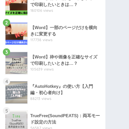
で印刷したいときは…？
180106 views
2
【Word】一部のページだけを横向
きに変更する
117738 views
3
【Word】枠や画像を正確なサイズ
で印刷したいときは…？
105639 views
4
『AutoHotkey』の使い方【入門
編・初心者向け】
88213 views
5
TrueFree(SoundPEATS)：両耳モー
ド設定の方法
56587 views