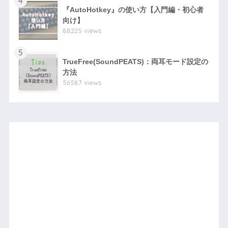
4
『AutoHotkey』の使い方【入門編・初心者
向け】
88225 views
5
TrueFree(SoundPEATS)：両耳モード設定の
方法
56587 views