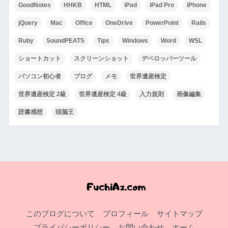
GoodNotes
HHKB
HTML
iPad
iPad Pro
iPhone
jQuery
Mac
Office
OneDrive
PowerPoint
Rails
Ruby
SoundPEATS
Tips
Windows
Word
WSL
ショートカット
スクリーンショット
デベロッパーツール
パソコン初心者
ブログ
メモ
世界遺産検定
世界遺産検定 2級
世界遺産検定 4級
入力規則
画像編集
読書感想
頭脳王
このブログについて
プロフィール
サイトマップ
プライバシーポリシー
お問い合わせ
ホーム