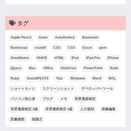
タグ
Apple Pencil
Atom
AutoHotkey
Bluetooth
Bootstrap
countif
CSS
CSV
Excel
gem
GoodNotes
HHKB
HTML
iPad
iPad Pro
iPhone
jQuery
Mac
Office
OneDrive
PowerPoint
Rails
Ruby
SoundPEATS
Tips
Windows
Word
WSL
ショートカット
スクリーンショット
デベロッパーツール
パソコン初心者
ブログ
メモ
世界遺産検定
世界遺産検定 2級
世界遺産検定 4級
入力規則
画像編集
読書感想
頭脳王