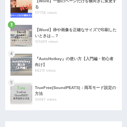
【Word】一部のページだけを横向きに変更す
る
117738 views
3
【Word】枠や画像を正確なサイズで印刷した
いときは…？
105639 views
4
『AutoHotkey』の使い方【入門編・初心者
向け】
88213 views
5
TrueFree(SoundPEATS)：両耳モード設定の
方法
56587 views